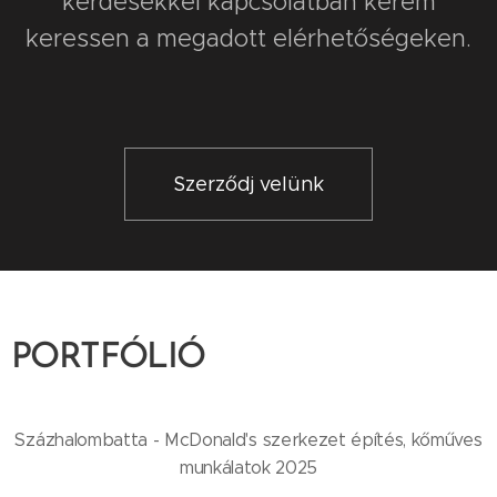
kérdésekkel kapcsolatban kérem
keressen a megadott elérhetőségeken.
Szerződj velünk
PORTFÓLIÓ
Százhalombatta - McDonald's szerkezet építés, kőműves
munkálatok 2025