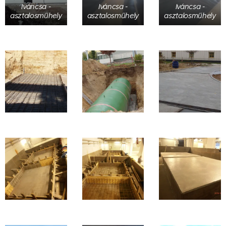
Iváncsa -
Iváncsa -
Iváncsa -
asztalosműhely
asztalosműhely
asztalosműhely